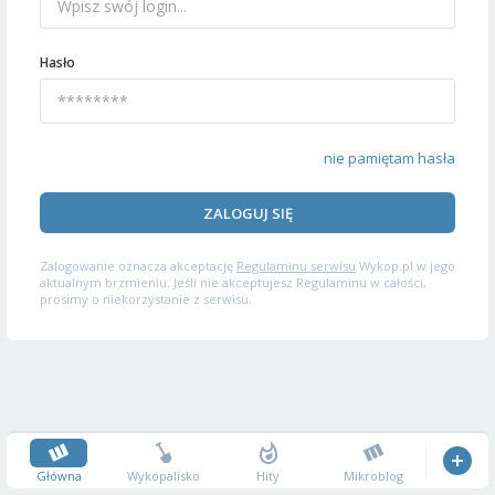
Hasło
nie pamiętam hasła
ZALOGUJ SIĘ
Zalogowanie oznacza akceptację
Regulaminu serwisu
Wykop.pl w jego
aktualnym brzmieniu. Jeśli nie akceptujesz Regulaminu w całości,
prosimy o niekorzystanie z serwisu.
Główna
Wykopalisko
Hity
Mikroblog