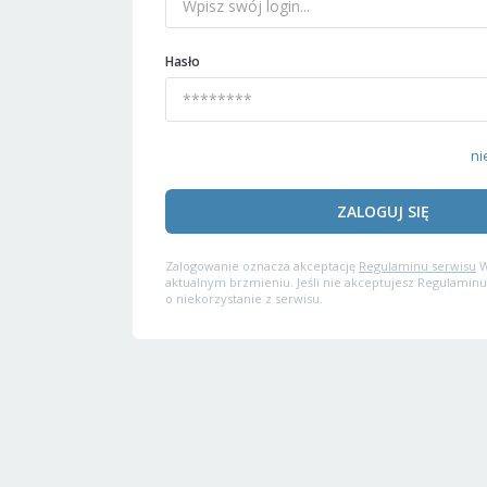
Hasło
ni
ZALOGUJ SIĘ
Zalogowanie oznacza akceptację
Regulaminu serwisu
W
aktualnym brzmieniu. Jeśli nie akceptujesz Regulaminu
o niekorzystanie z serwisu.