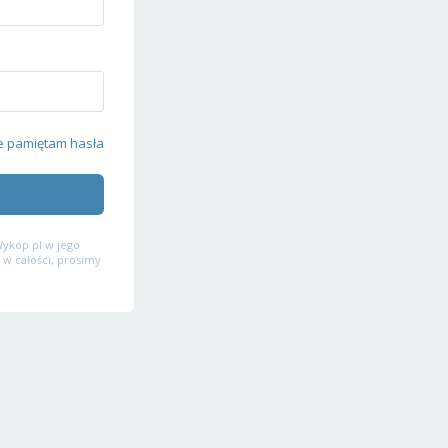
e pamiętam hasła
ykop.pl w jego
 w całości, prosimy