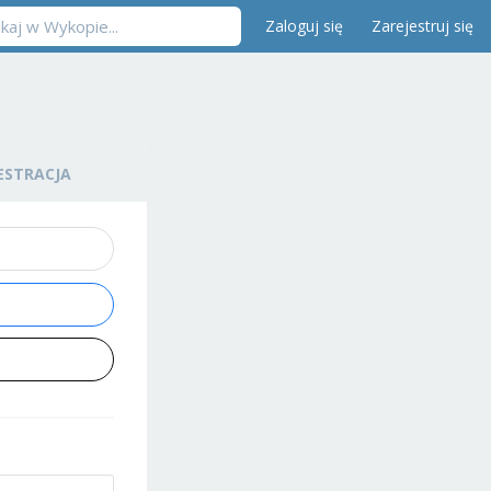
Zaloguj się
Zarejestruj się
ESTRACJA