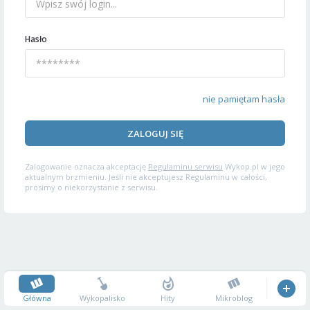
Hasło
nie pamiętam hasła
ZALOGUJ SIĘ
Zalogowanie oznacza akceptację
Regulaminu serwisu
Wykop.pl w jego
aktualnym brzmieniu. Jeśli nie akceptujesz Regulaminu w całości,
prosimy o niekorzystanie z serwisu.
Główna
Wykopalisko
Hity
Mikroblog