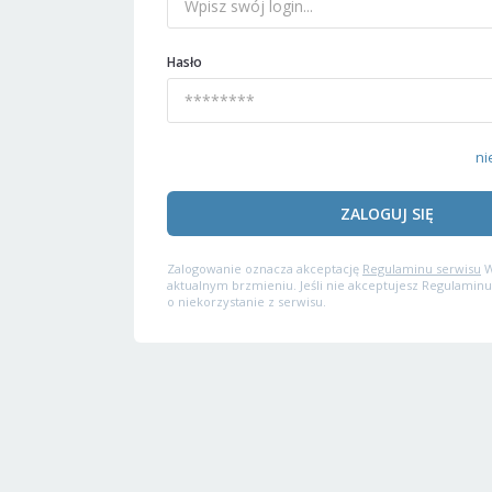
Hasło
ni
ZALOGUJ SIĘ
Zalogowanie oznacza akceptację
Regulaminu serwisu
W
aktualnym brzmieniu. Jeśli nie akceptujesz Regulaminu
o niekorzystanie z serwisu.