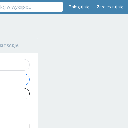
Zaloguj się
Zarejestruj się
ESTRACJA