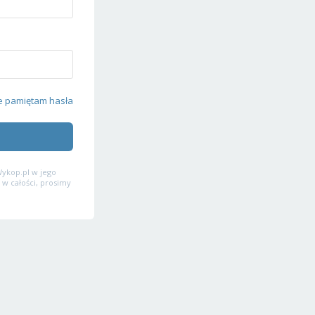
e pamiętam hasła
ykop.pl w jego
 w całości, prosimy