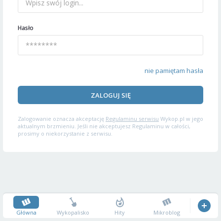
Hasło
nie pamiętam hasła
ZALOGUJ SIĘ
Zalogowanie oznacza akceptację
Regulaminu serwisu
Wykop.pl w jego
aktualnym brzmieniu. Jeśli nie akceptujesz Regulaminu w całości,
prosimy o niekorzystanie z serwisu.
Główna
Wykopalisko
Hity
Mikroblog