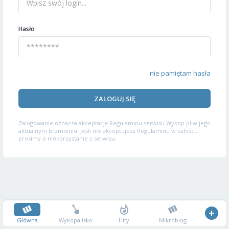
Hasło
nie pamiętam hasła
ZALOGUJ SIĘ
Zalogowanie oznacza akceptację
Regulaminu serwisu
Wykop.pl w jego
aktualnym brzmieniu. Jeśli nie akceptujesz Regulaminu w całości,
prosimy o niekorzystanie z serwisu.
Główna
Wykopalisko
Hity
Mikroblog