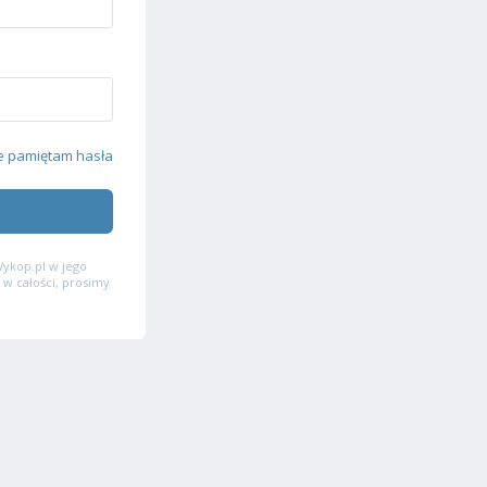
e pamiętam hasła
ykop.pl w jego
 w całości, prosimy