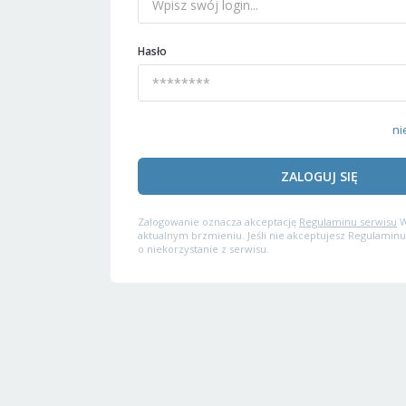
Hasło
ni
ZALOGUJ SIĘ
Zalogowanie oznacza akceptację
Regulaminu serwisu
W
aktualnym brzmieniu. Jeśli nie akceptujesz Regulaminu
o niekorzystanie z serwisu.