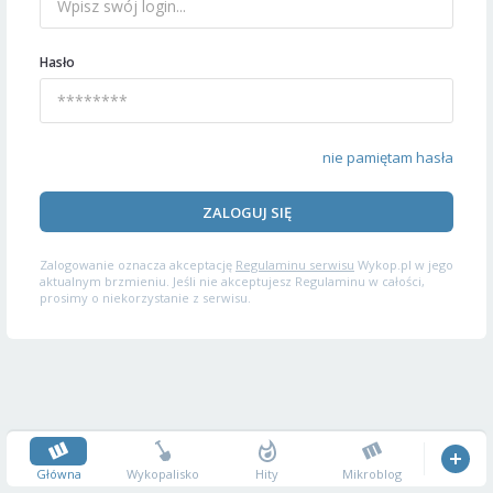
Hasło
nie pamiętam hasła
ZALOGUJ SIĘ
Zalogowanie oznacza akceptację
Regulaminu serwisu
Wykop.pl w jego
aktualnym brzmieniu. Jeśli nie akceptujesz Regulaminu w całości,
prosimy o niekorzystanie z serwisu.
Główna
Wykopalisko
Hity
Mikroblog