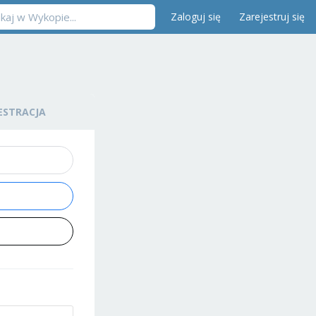
Zaloguj się
Zarejestruj się
ESTRACJA