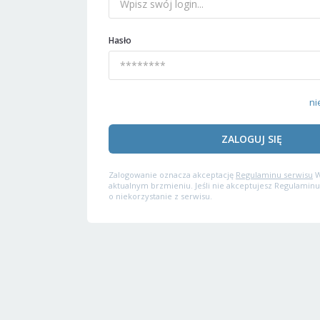
Hasło
ni
ZALOGUJ SIĘ
Zalogowanie oznacza akceptację
Regulaminu serwisu
W
aktualnym brzmieniu. Jeśli nie akceptujesz Regulaminu
o niekorzystanie z serwisu.