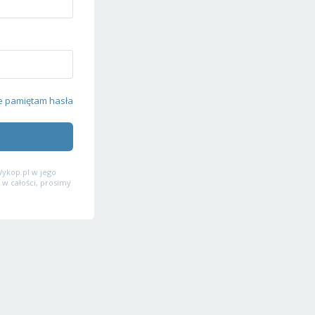
e pamiętam hasła
ykop.pl w jego
 w całości, prosimy