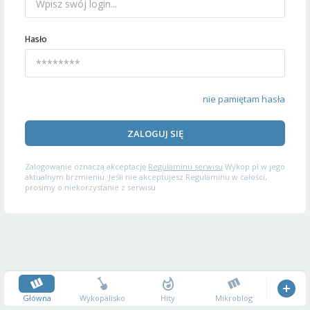
Hasło
nie pamiętam hasła
ZALOGUJ SIĘ
Zalogowanie oznacza akceptację
Regulaminu serwisu
Wykop.pl w jego
aktualnym brzmieniu. Jeśli nie akceptujesz Regulaminu w całości,
prosimy o niekorzystanie z serwisu.
Główna
Wykopalisko
Hity
Mikroblog