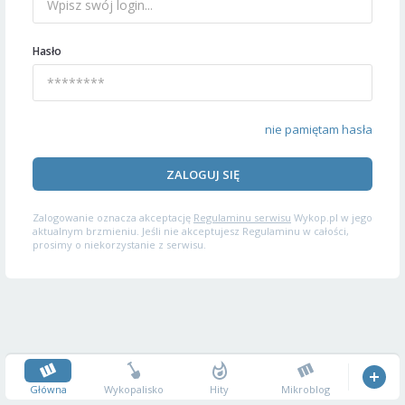
Hasło
nie pamiętam hasła
ZALOGUJ SIĘ
Zalogowanie oznacza akceptację
Regulaminu serwisu
Wykop.pl w jego
aktualnym brzmieniu. Jeśli nie akceptujesz Regulaminu w całości,
prosimy o niekorzystanie z serwisu.
Główna
Wykopalisko
Hity
Mikroblog