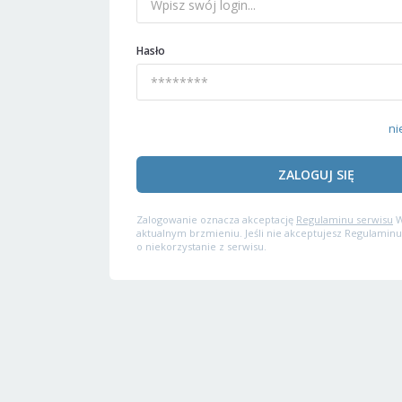
Hasło
ni
ZALOGUJ SIĘ
Zalogowanie oznacza akceptację
Regulaminu serwisu
W
aktualnym brzmieniu. Jeśli nie akceptujesz Regulaminu
o niekorzystanie z serwisu.