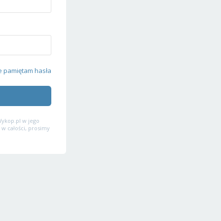
e pamiętam hasła
ykop.pl w jego
 w całości, prosimy