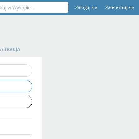
Zaloguj się
Zarejestruj się
ESTRACJA