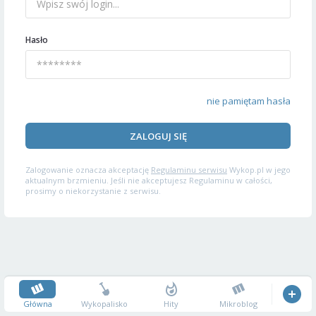
Hasło
nie pamiętam hasła
ZALOGUJ SIĘ
Zalogowanie oznacza akceptację
Regulaminu serwisu
Wykop.pl w jego
aktualnym brzmieniu. Jeśli nie akceptujesz Regulaminu w całości,
prosimy o niekorzystanie z serwisu.
Główna
Wykopalisko
Hity
Mikroblog