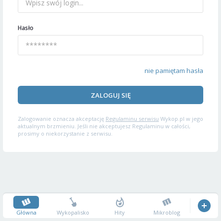
Hasło
nie pamiętam hasła
ZALOGUJ SIĘ
Zalogowanie oznacza akceptację
Regulaminu serwisu
Wykop.pl w jego
aktualnym brzmieniu. Jeśli nie akceptujesz Regulaminu w całości,
prosimy o niekorzystanie z serwisu.
Główna
Wykopalisko
Hity
Mikroblog