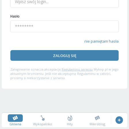
Hasło
nie pamiętam hasła
ZALOGUJ SIĘ
Zalogowanie oznacza akceptację
Regulaminu serwisu
Wykop.pl w jego
aktualnym brzmieniu. Jeśli nie akceptujesz Regulaminu w całości,
prosimy o niekorzystanie z serwisu.
Główna
Wykopalisko
Hity
Mikroblog