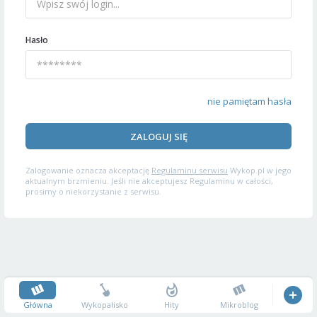
Hasło
nie pamiętam hasła
ZALOGUJ SIĘ
Zalogowanie oznacza akceptację
Regulaminu serwisu
Wykop.pl w jego
aktualnym brzmieniu. Jeśli nie akceptujesz Regulaminu w całości,
prosimy o niekorzystanie z serwisu.
Główna
Wykopalisko
Hity
Mikroblog