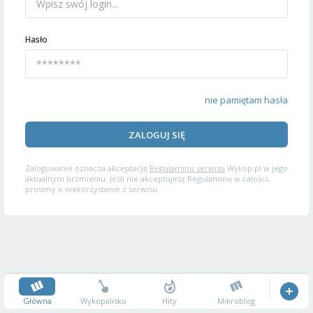
Hasło
nie pamiętam hasła
ZALOGUJ SIĘ
Zalogowanie oznacza akceptację
Regulaminu serwisu
Wykop.pl w jego
aktualnym brzmieniu. Jeśli nie akceptujesz Regulaminu w całości,
prosimy o niekorzystanie z serwisu.
Główna
Wykopalisko
Hity
Mikroblog