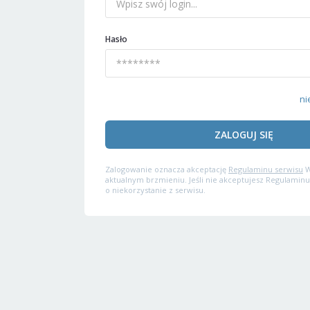
Hasło
ni
ZALOGUJ SIĘ
Zalogowanie oznacza akceptację
Regulaminu serwisu
W
aktualnym brzmieniu. Jeśli nie akceptujesz Regulaminu
o niekorzystanie z serwisu.