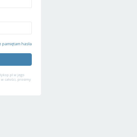
e pamiętam hasła
ykop.pl w jego
 w całości, prosimy