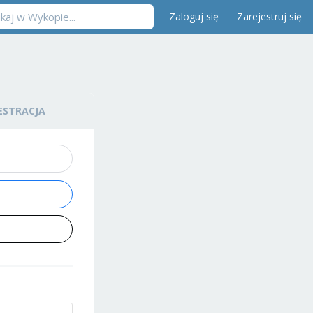
Zaloguj się
Zarejestruj się
ESTRACJA