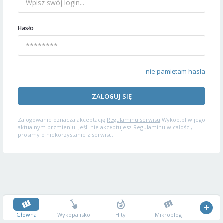
Hasło
nie pamiętam hasła
ZALOGUJ SIĘ
Zalogowanie oznacza akceptację
Regulaminu serwisu
Wykop.pl w jego
aktualnym brzmieniu. Jeśli nie akceptujesz Regulaminu w całości,
prosimy o niekorzystanie z serwisu.
Główna
Wykopalisko
Hity
Mikroblog