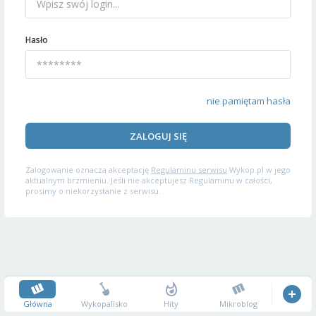
Hasło
nie pamiętam hasła
ZALOGUJ SIĘ
Zalogowanie oznacza akceptację
Regulaminu serwisu
Wykop.pl w jego
aktualnym brzmieniu. Jeśli nie akceptujesz Regulaminu w całości,
prosimy o niekorzystanie z serwisu.
Główna
Wykopalisko
Hity
Mikroblog