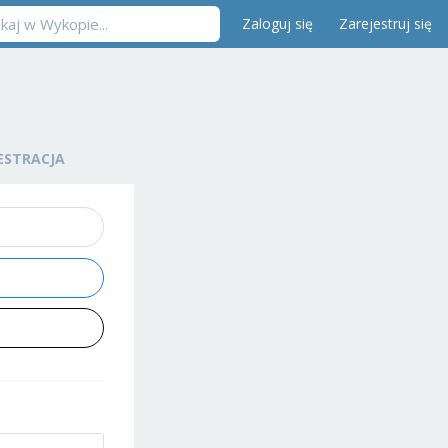
Zaloguj się
Zarejestruj się
ESTRACJA