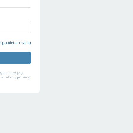
e pamiętam hasła
ykop.pl w jego
 w całości, prosimy