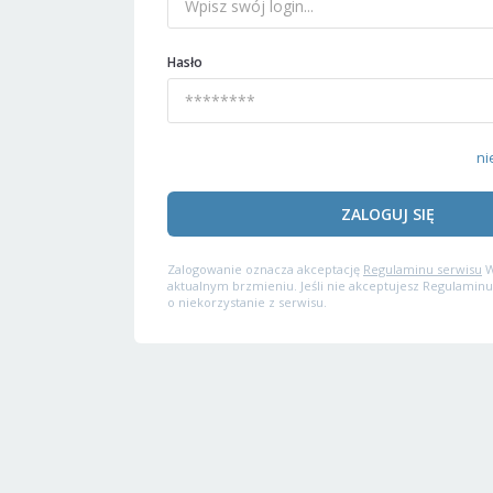
Hasło
ni
ZALOGUJ SIĘ
Zalogowanie oznacza akceptację
Regulaminu serwisu
W
aktualnym brzmieniu. Jeśli nie akceptujesz Regulaminu
o niekorzystanie z serwisu.