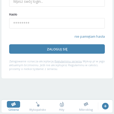
Hasło
nie pamiętam hasła
ZALOGUJ SIĘ
Zalogowanie oznacza akceptację
Regulaminu serwisu
Wykop.pl w jego
aktualnym brzmieniu. Jeśli nie akceptujesz Regulaminu w całości,
prosimy o niekorzystanie z serwisu.
Główna
Wykopalisko
Hity
Mikroblog