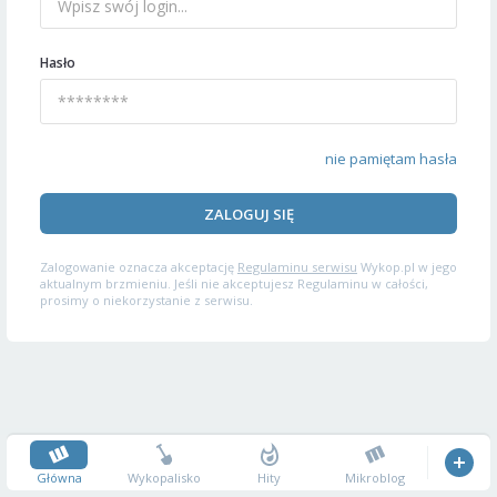
Hasło
nie pamiętam hasła
ZALOGUJ SIĘ
Zalogowanie oznacza akceptację
Regulaminu serwisu
Wykop.pl w jego
aktualnym brzmieniu. Jeśli nie akceptujesz Regulaminu w całości,
prosimy o niekorzystanie z serwisu.
Główna
Wykopalisko
Hity
Mikroblog