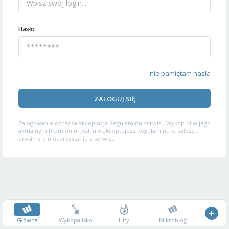
Hasło
nie pamiętam hasła
ZALOGUJ SIĘ
Zalogowanie oznacza akceptację
Regulaminu serwisu
Wykop.pl w jego
aktualnym brzmieniu. Jeśli nie akceptujesz Regulaminu w całości,
prosimy o niekorzystanie z serwisu.
Główna
Wykopalisko
Hity
Mikroblog