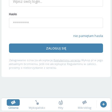
Hasło
nie pamiętam hasła
ZALOGUJ SIĘ
Zalogowanie oznacza akceptację
Regulaminu serwisu
Wykop.pl w jego
aktualnym brzmieniu. Jeśli nie akceptujesz Regulaminu w całości,
prosimy o niekorzystanie z serwisu.
Główna
Wykopalisko
Hity
Mikroblog