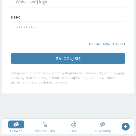
Hasło
nie pamiętam hasła
ZALOGUJ SIĘ
Zalogowanie oznacza akceptację
Regulaminu serwisu
Wykop.pl w jego
aktualnym brzmieniu. Jeśli nie akceptujesz Regulaminu w całości,
prosimy o niekorzystanie z serwisu.
Główna
Wykopalisko
Hity
Mikroblog