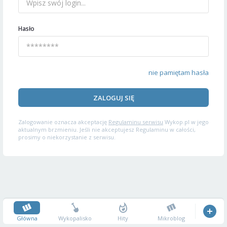
Hasło
nie pamiętam hasła
ZALOGUJ SIĘ
Zalogowanie oznacza akceptację
Regulaminu serwisu
Wykop.pl w jego
aktualnym brzmieniu. Jeśli nie akceptujesz Regulaminu w całości,
prosimy o niekorzystanie z serwisu.
Główna
Wykopalisko
Hity
Mikroblog