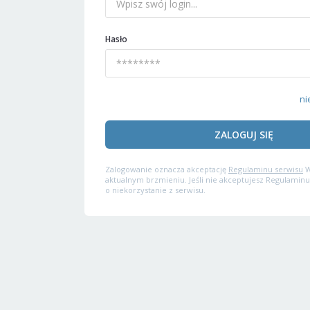
Hasło
ni
ZALOGUJ SIĘ
Zalogowanie oznacza akceptację
Regulaminu serwisu
W
aktualnym brzmieniu. Jeśli nie akceptujesz Regulaminu
o niekorzystanie z serwisu.