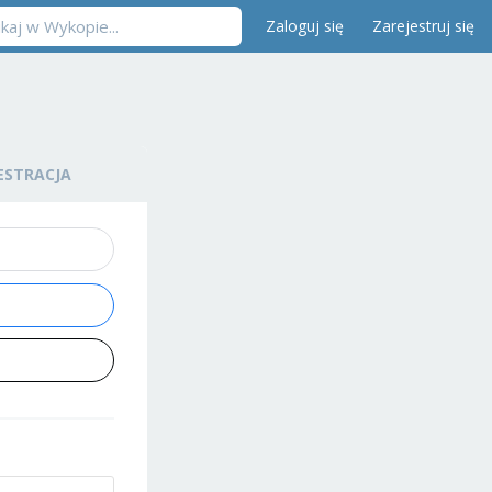
Zaloguj się
Zarejestruj się
ESTRACJA