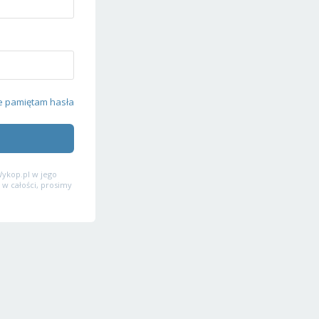
e pamiętam hasła
ykop.pl w jego
 w całości, prosimy