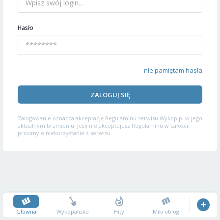
Hasło
nie pamiętam hasła
ZALOGUJ SIĘ
Zalogowanie oznacza akceptację
Regulaminu serwisu
Wykop.pl w jego
aktualnym brzmieniu. Jeśli nie akceptujesz Regulaminu w całości,
prosimy o niekorzystanie z serwisu.
Główna
Wykopalisko
Hity
Mikroblog