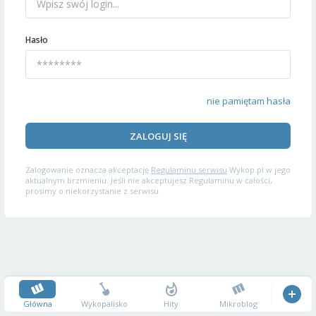
Hasło
nie pamiętam hasła
ZALOGUJ SIĘ
Zalogowanie oznacza akceptację
Regulaminu serwisu
Wykop.pl w jego
aktualnym brzmieniu. Jeśli nie akceptujesz Regulaminu w całości,
prosimy o niekorzystanie z serwisu.
Główna
Wykopalisko
Hity
Mikroblog