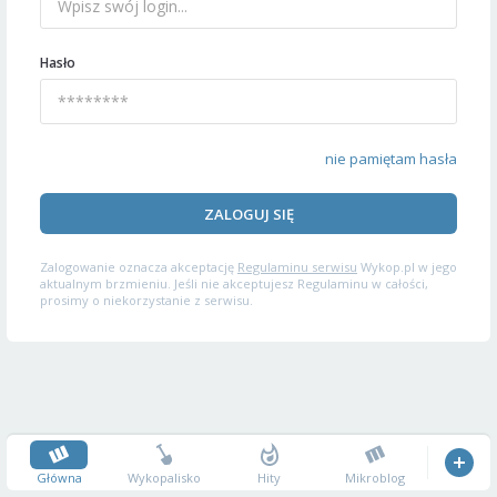
Hasło
nie pamiętam hasła
ZALOGUJ SIĘ
Zalogowanie oznacza akceptację
Regulaminu serwisu
Wykop.pl w jego
aktualnym brzmieniu. Jeśli nie akceptujesz Regulaminu w całości,
prosimy o niekorzystanie z serwisu.
Główna
Wykopalisko
Hity
Mikroblog