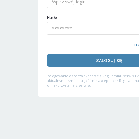
Hasło
ni
ZALOGUJ SIĘ
Zalogowanie oznacza akceptację
Regulaminu serwisu
W
aktualnym brzmieniu. Jeśli nie akceptujesz Regulaminu
o niekorzystanie z serwisu.