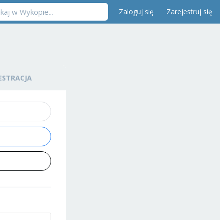
Zaloguj się
Zarejestruj się
ESTRACJA