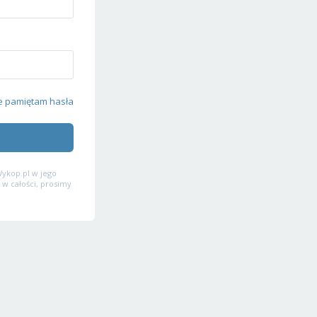
e pamiętam hasła
ykop.pl w jego
 w całości, prosimy