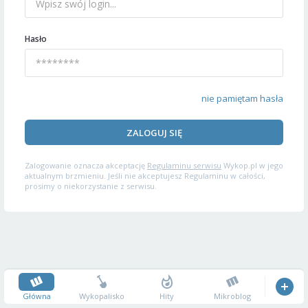
Hasło
nie pamiętam hasła
ZALOGUJ SIĘ
Zalogowanie oznacza akceptację
Regulaminu serwisu
Wykop.pl w jego
aktualnym brzmieniu. Jeśli nie akceptujesz Regulaminu w całości,
prosimy o niekorzystanie z serwisu.
Główna
Wykopalisko
Hity
Mikroblog