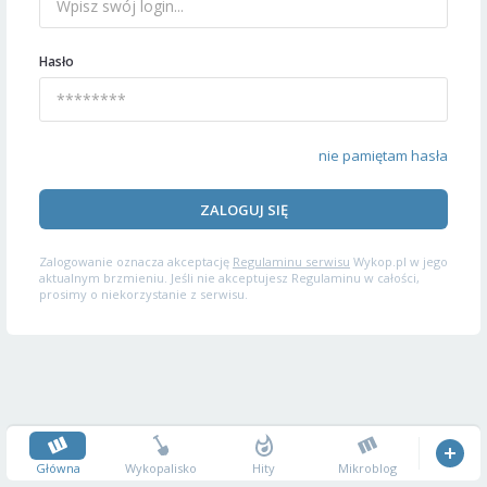
Hasło
nie pamiętam hasła
ZALOGUJ SIĘ
Zalogowanie oznacza akceptację
Regulaminu serwisu
Wykop.pl w jego
aktualnym brzmieniu. Jeśli nie akceptujesz Regulaminu w całości,
prosimy o niekorzystanie z serwisu.
Główna
Wykopalisko
Hity
Mikroblog