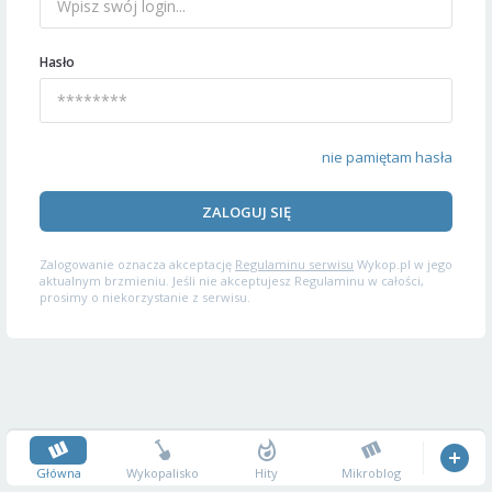
Hasło
nie pamiętam hasła
ZALOGUJ SIĘ
Zalogowanie oznacza akceptację
Regulaminu serwisu
Wykop.pl w jego
aktualnym brzmieniu. Jeśli nie akceptujesz Regulaminu w całości,
prosimy o niekorzystanie z serwisu.
Główna
Wykopalisko
Hity
Mikroblog