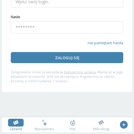
Hasło
nie pamiętam hasła
ZALOGUJ SIĘ
Zalogowanie oznacza akceptację
Regulaminu serwisu
Wykop.pl w jego
aktualnym brzmieniu. Jeśli nie akceptujesz Regulaminu w całości,
prosimy o niekorzystanie z serwisu.
Główna
Wykopalisko
Hity
Mikroblog