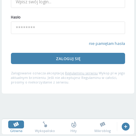
Hasło
nie pamiętam hasła
ZALOGUJ SIĘ
Zalogowanie oznacza akceptację
Regulaminu serwisu
Wykop.pl w jego
aktualnym brzmieniu. Jeśli nie akceptujesz Regulaminu w całości,
prosimy o niekorzystanie z serwisu.
Główna
Wykopalisko
Hity
Mikroblog