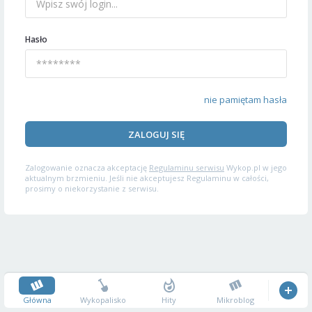
Hasło
nie pamiętam hasła
ZALOGUJ SIĘ
Zalogowanie oznacza akceptację
Regulaminu serwisu
Wykop.pl w jego
aktualnym brzmieniu. Jeśli nie akceptujesz Regulaminu w całości,
prosimy o niekorzystanie z serwisu.
Główna
Wykopalisko
Hity
Mikroblog