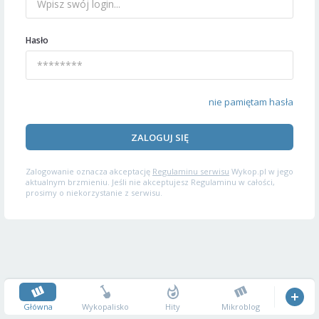
Hasło
nie pamiętam hasła
ZALOGUJ SIĘ
Zalogowanie oznacza akceptację
Regulaminu serwisu
Wykop.pl w jego
aktualnym brzmieniu. Jeśli nie akceptujesz Regulaminu w całości,
prosimy o niekorzystanie z serwisu.
Główna
Wykopalisko
Hity
Mikroblog