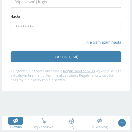
Hasło
nie pamiętam hasła
ZALOGUJ SIĘ
Zalogowanie oznacza akceptację
Regulaminu serwisu
Wykop.pl w jego
aktualnym brzmieniu. Jeśli nie akceptujesz Regulaminu w całości,
prosimy o niekorzystanie z serwisu.
Główna
Wykopalisko
Hity
Mikroblog