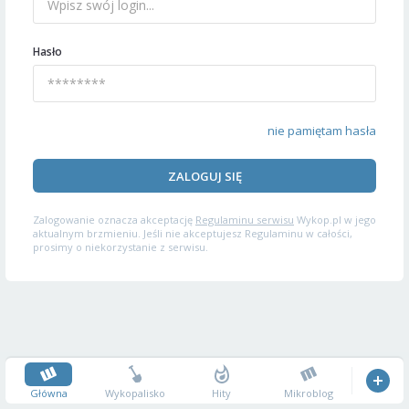
Hasło
nie pamiętam hasła
ZALOGUJ SIĘ
Zalogowanie oznacza akceptację
Regulaminu serwisu
Wykop.pl w jego
aktualnym brzmieniu. Jeśli nie akceptujesz Regulaminu w całości,
prosimy o niekorzystanie z serwisu.
Główna
Wykopalisko
Hity
Mikroblog