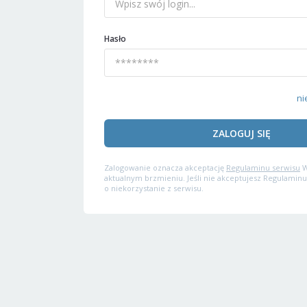
Hasło
ni
ZALOGUJ SIĘ
Zalogowanie oznacza akceptację
Regulaminu serwisu
W
aktualnym brzmieniu. Jeśli nie akceptujesz Regulaminu
o niekorzystanie z serwisu.