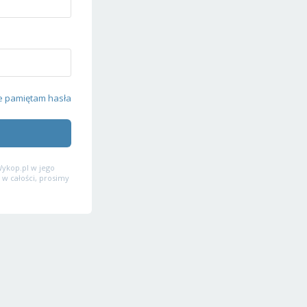
e pamiętam hasła
ykop.pl w jego
 w całości, prosimy