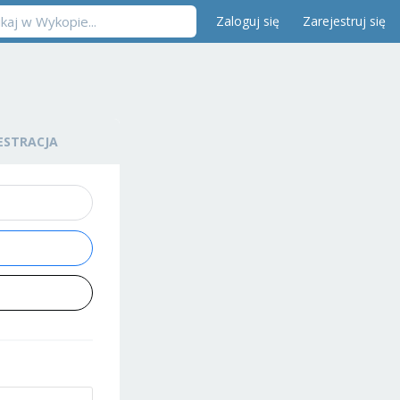
Zaloguj się
Zarejestruj się
ESTRACJA