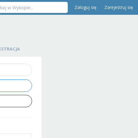
Zaloguj się
Zarejestruj się
ESTRACJA