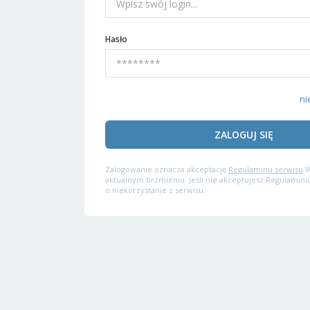
Hasło
ni
ZALOGUJ SIĘ
Zalogowanie oznacza akceptację
Regulaminu serwisu
W
aktualnym brzmieniu. Jeśli nie akceptujesz Regulaminu
o niekorzystanie z serwisu.