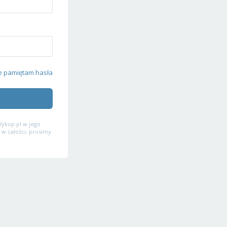
e pamiętam hasła
ykop.pl w jego
 w całości, prosimy