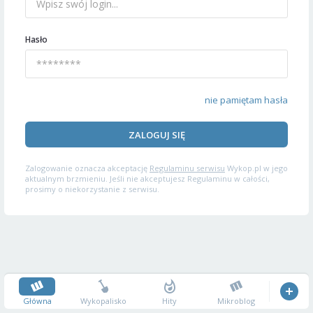
Hasło
nie pamiętam hasła
ZALOGUJ SIĘ
Zalogowanie oznacza akceptację
Regulaminu serwisu
Wykop.pl w jego
aktualnym brzmieniu. Jeśli nie akceptujesz Regulaminu w całości,
prosimy o niekorzystanie z serwisu.
Główna
Wykopalisko
Hity
Mikroblog