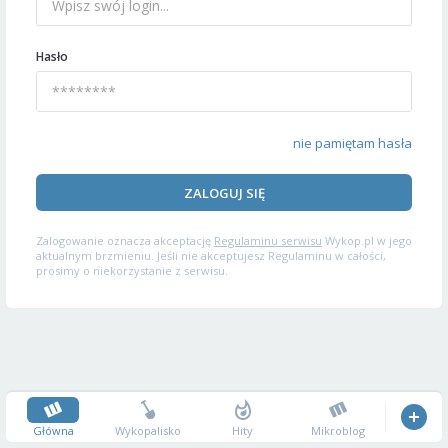
Hasło
nie pamiętam hasła
ZALOGUJ SIĘ
Zalogowanie oznacza akceptację
Regulaminu serwisu
Wykop.pl w jego
aktualnym brzmieniu. Jeśli nie akceptujesz Regulaminu w całości,
prosimy o niekorzystanie z serwisu.
Główna
Wykopalisko
Hity
Mikroblog