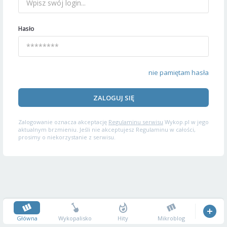
Hasło
nie pamiętam hasła
ZALOGUJ SIĘ
Zalogowanie oznacza akceptację
Regulaminu serwisu
Wykop.pl w jego
aktualnym brzmieniu. Jeśli nie akceptujesz Regulaminu w całości,
prosimy o niekorzystanie z serwisu.
Główna
Wykopalisko
Hity
Mikroblog