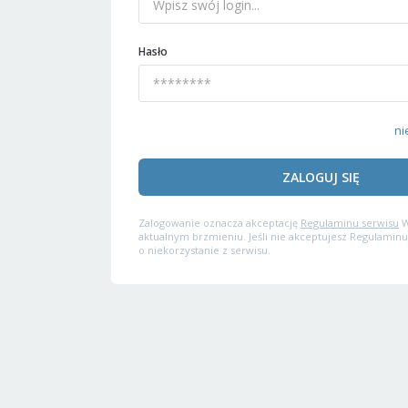
Hasło
ni
ZALOGUJ SIĘ
Zalogowanie oznacza akceptację
Regulaminu serwisu
W
aktualnym brzmieniu. Jeśli nie akceptujesz Regulaminu
o niekorzystanie z serwisu.