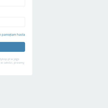
e pamiętam hasła
ykop.pl w jego
 w całości, prosimy