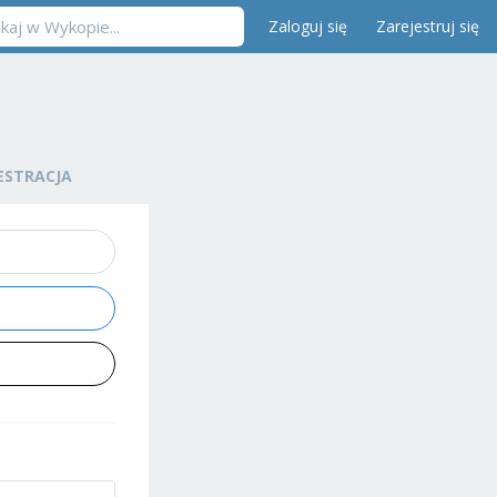
Zaloguj się
Zarejestruj się
ESTRACJA