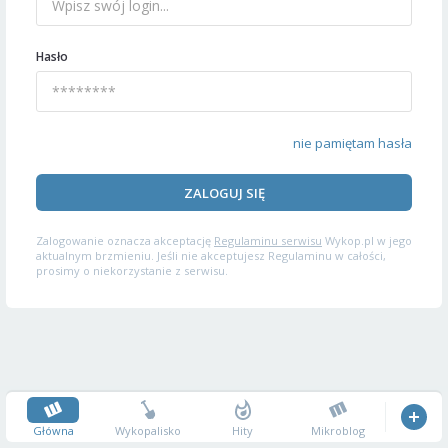
Hasło
nie pamiętam hasła
ZALOGUJ SIĘ
Zalogowanie oznacza akceptację
Regulaminu serwisu
Wykop.pl w jego
aktualnym brzmieniu. Jeśli nie akceptujesz Regulaminu w całości,
prosimy o niekorzystanie z serwisu.
Główna
Wykopalisko
Hity
Mikroblog