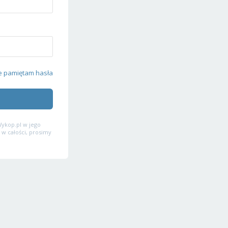
e pamiętam hasła
ykop.pl w jego
 w całości, prosimy