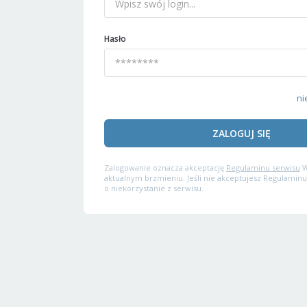
Hasło
ni
ZALOGUJ SIĘ
Zalogowanie oznacza akceptację
Regulaminu serwisu
W
aktualnym brzmieniu. Jeśli nie akceptujesz Regulaminu
o niekorzystanie z serwisu.