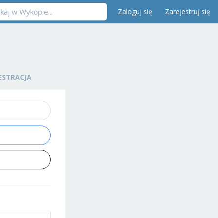
Zaloguj się
Zarejestruj się
ESTRACJA