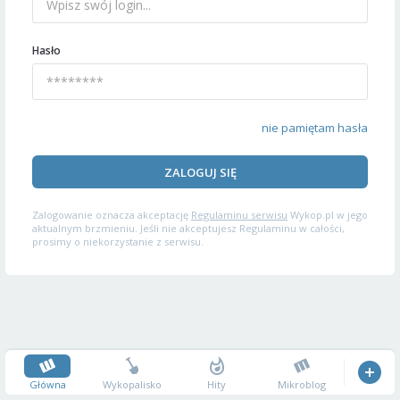
Hasło
nie pamiętam hasła
ZALOGUJ SIĘ
Zalogowanie oznacza akceptację
Regulaminu serwisu
Wykop.pl w jego
aktualnym brzmieniu. Jeśli nie akceptujesz Regulaminu w całości,
prosimy o niekorzystanie z serwisu.
Główna
Wykopalisko
Hity
Mikroblog